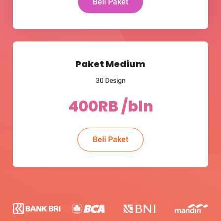
Beli Paket
Paket Medium
30 Design​
400RB /bln​
Beli Paket