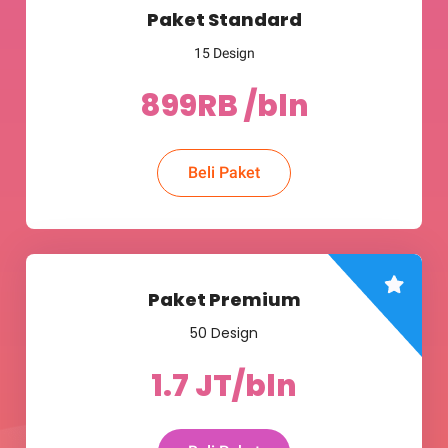
Paket Standard
15 Design
899RB /bln​
Beli Paket
Paket Premium
50 Design
1.7 JT/bln​