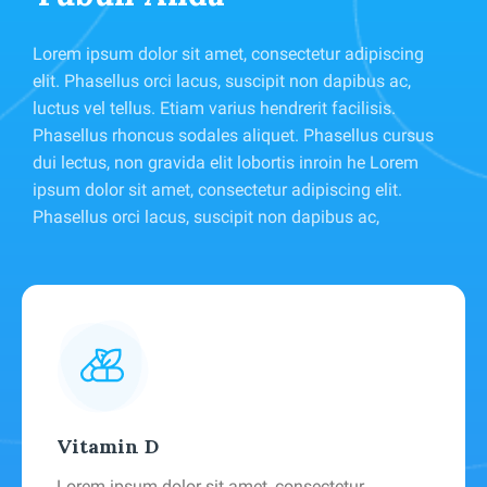
Lorem ipsum dolor sit amet, consectetur adipiscing
elit. Phasellus orci lacus, suscipit non dapibus ac,
luctus vel tellus. Etiam varius hendrerit facilisis.
Phasellus rhoncus sodales aliquet. Phasellus cursus
dui lectus, non gravida elit lobortis inroin he Lorem
ipsum dolor sit amet, consectetur adipiscing elit.
Phasellus orci lacus, suscipit non dapibus ac,
Vitamin D
Lorem ipsum dolor sit amet, consectetur