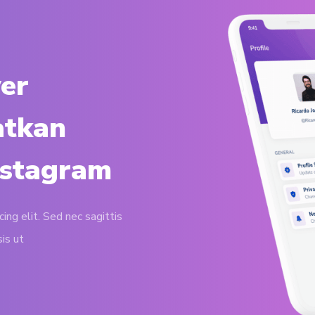
er
atkan
nstagram
ing elit. Sed nec sagittis
sis ut