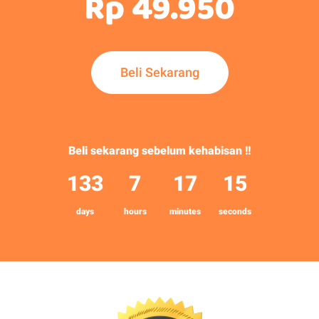
Rp 49.950
Beli Sekarang
Beli sekarang sebelum kehabisan !!​
133
7
17
14
days
hours
minutes
seconds