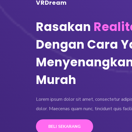
VRDream
Rasakan
Realit
Dengan Cara Y
Menyenangkan
Murah
Lorem ipsum dolor sit amet, consectetur adipisc
dolor. Maecenas quam nunc, tincidunt quis facili
BELI SEKARANG