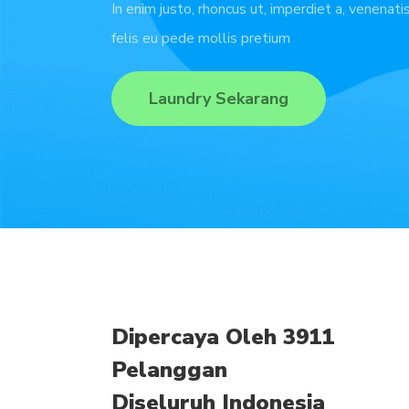
In enim justo, rhoncus ut, imperdiet a, venenati
felis eu pede mollis pretium
Laundry Sekarang
Dipercaya Oleh 3911
Pelanggan
Diseluruh Indonesia