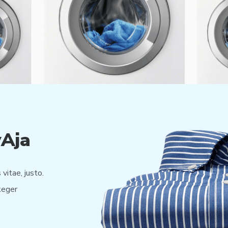
yAja
 vitae, justo.
teger