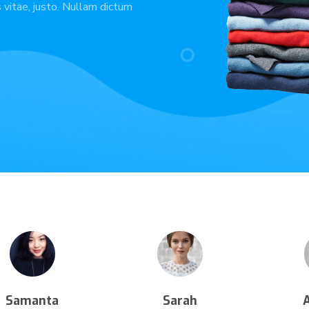
s vitae, justo. Nullam dictum
Samanta
Sarah