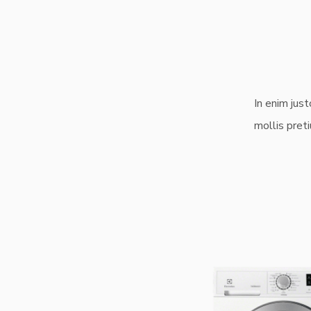
In enim just
mollis pret