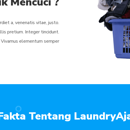
k Mencuci ?
rdiet a, venenatis vitae, justo.
is pretium. Integer tincidunt.
s. Vivamus elementum semper
Fakta Tentang LaundryAj