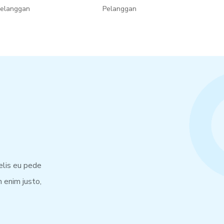
elanggan
Pelanggan
felis eu pede
 enim justo,