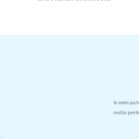
In enim just
mollis pret