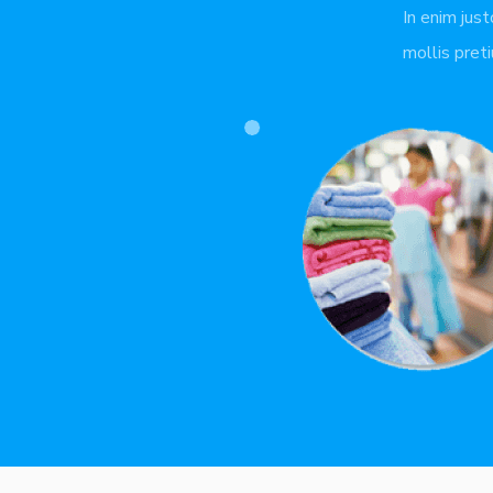
In enim just
mollis pret