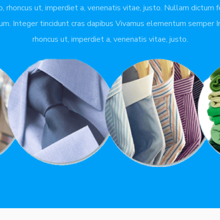
o, rhoncus ut, imperdiet a, venenatis vitae, justo. Nullam dictum 
ium. Integer tincidunt cras dapibus Vivamus elementum semper In
rhoncus ut, imperdiet a, venenatis vitae, justo.